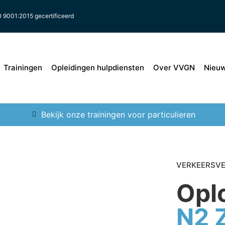
O 9001:2015 gecertificeerd
Trainingen
Opleidingen hulpdiensten
Over VVGN
Nieu
Bekijk onze trainingen voor particulieren
VERKEERSVE
Opl
N2 