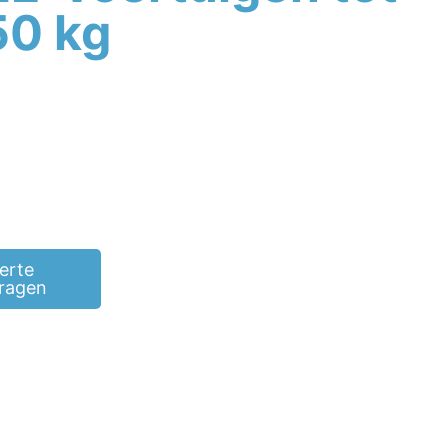
50 kg
erte
ragen