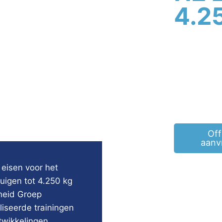
4.2
Off
aanv
 eisen voor het
uigen tot 4.250 kg
gheid Groep
liseerde trainingen
twikkelingen.