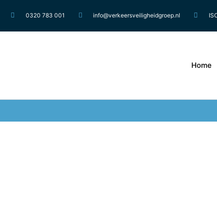
0320 783 001
info@verkeersveiligheidgroep.nl
IS
Home