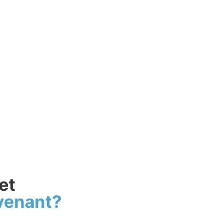
et
venant?