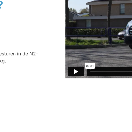
?
besturen in de N2-
kg.