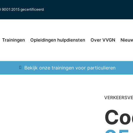
O 9001:2015 gecertificeerd
Trainingen
Opleidingen hulpdiensten
Over VVGN
Nieu
Bekijk onze trainingen voor particulieren
VERKEERSVE
Co