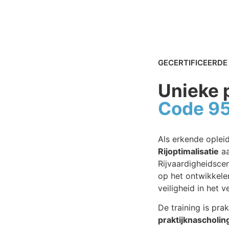
GECERTIFICEERDE
Unieke p
Code 9
Als erkende oplei
Rijoptimalisatie
aa
Rijvaardigheidscen
op het ontwikkele
veiligheid in het v
De training is pra
praktijknascholin