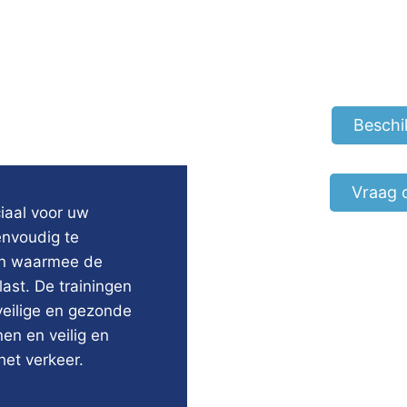
Beschi
Vraag 
iaal voor uw
nvoudig te
gen waarmee de
ast. De trainingen
veilige en gezonde
en en veilig en
et verkeer.