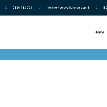
0320 783 001
info@verkeersveiligheidgroep.nl
IS
Home