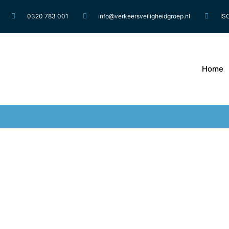
0320 783 001
info@verkeersveiligheidgroep.nl
IS
Home