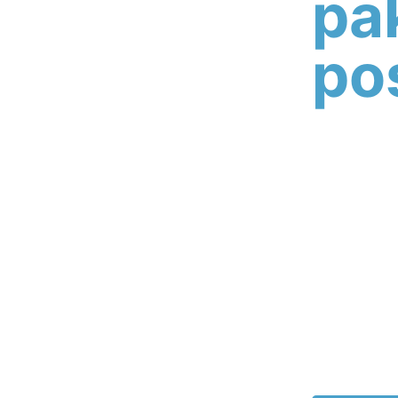
pa
po