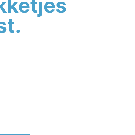
kketjes
st.