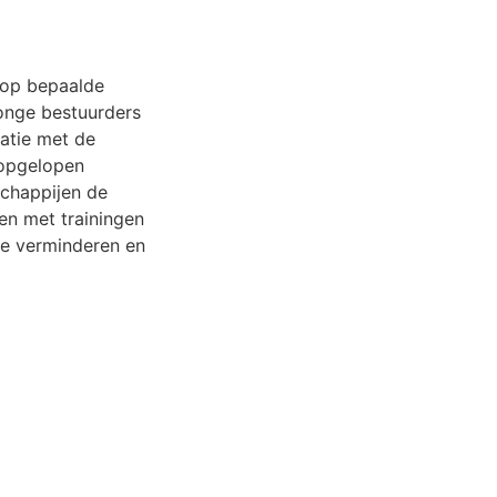
 op bepaalde
jonge bestuurders
natie met de
 opgelopen
schappijen de
en met trainingen
 te verminderen en