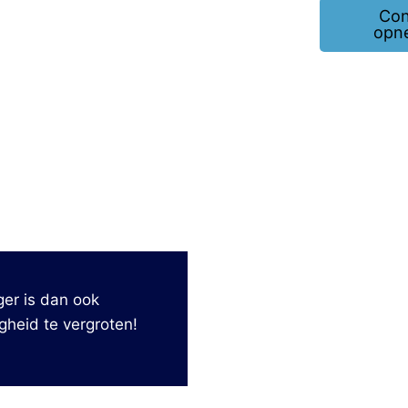
Con
opn
er is dan ook
gheid te vergroten!