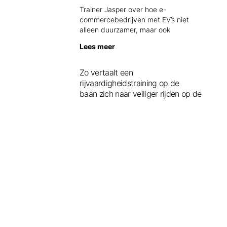
Trainer Jasper over hoe e-
commercebedrijven met EV’s niet
alleen duurzamer, maar ook
Lees meer
Zo vertaalt een
rijvaardigheidstraining op de
baan zich naar veiliger rijden op de
openbare weg
Je zit ontspannen achter het stuur.
Totdat je ineens echt
Lees meer
Aandacht in het verkeer is meer
dan een kwestie van opletten
In een wereld waarin alles sneller
moet, deadlines krap zijn
Lees meer