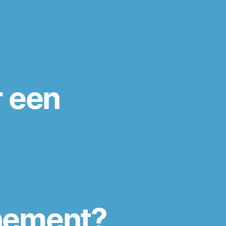
r een
nement?