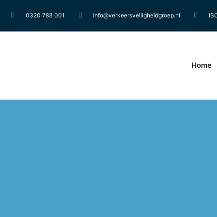
0320 783 001
info@verkeersveiligheidgroep.nl
IS
Home